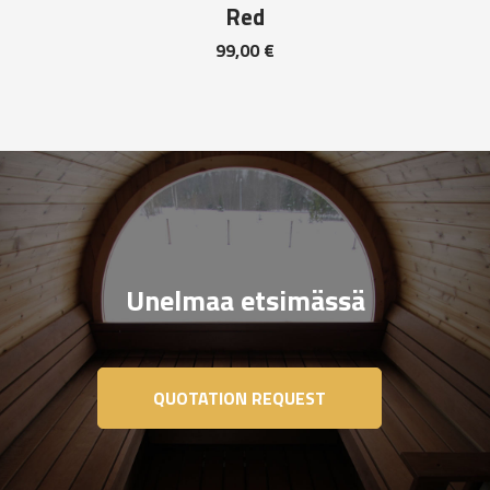
Red
99,00
€
Unelmaa etsimässä
QUOTATION REQUEST