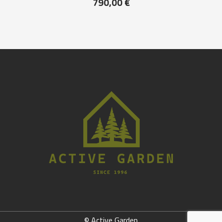
790,00
€
© Active Garden