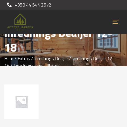
+358 44 544 2572
Inrednings Dealjer 12-
18
Hem
/
Extras
/
Inrednings Dealjer
/
Inrednings Dealjer 12-
18
/ Inga Inrednings Tillbehör