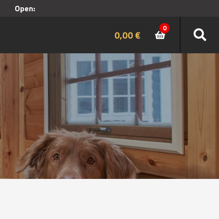
Open:
0
0,00
€