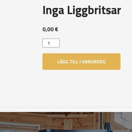
Inga Liggbritsar
0,00
€
Inga
Liggbritsar
mängd
LÄGG TILL I VARUKORG