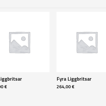
Liggbritsar
Fyra Liggbritsar
00
€
264,00
€