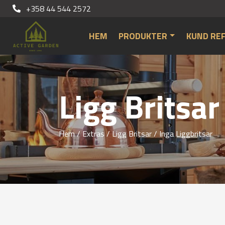
+358 44 544 2572
HEM
PRODUKTER
KUND RE
Ligg Britsar
Hem
/
Extras
/
Ligg Britsar
/ Inga Liggbritsar