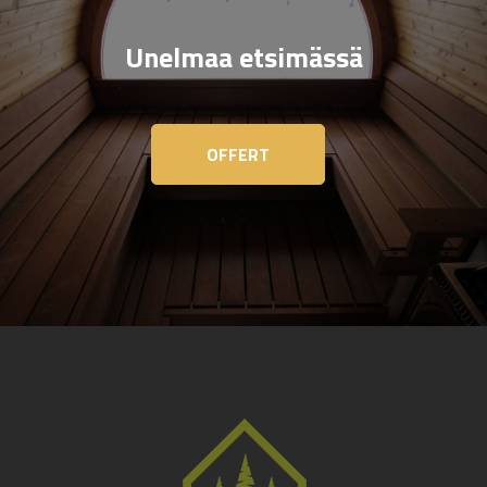
Unelmaa etsimässä
OFFERT