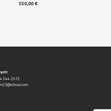
550,00
€
ynti
4 544 2572
rri23@icloud.com