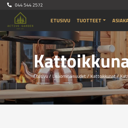
044 544 2572
ETUSIVU
TUOTTEET
ASIAK
Kattoikkuna
Etusivu
/
Lisäominaisuudet
/
Kattoikkunat
/
Kat