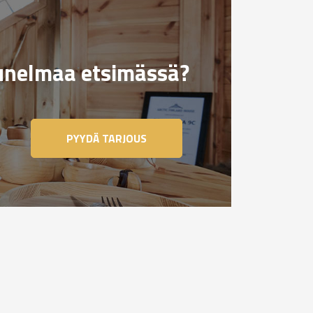
nelmaa etsimässä?
PYYDÄ TARJOUS