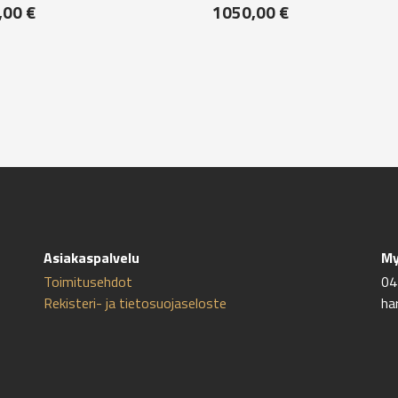
,00
€
1050,00
€
Asiakaspalvelu
My
Toimitusehdot
04
Rekisteri- ja tietosuojaseloste
ha