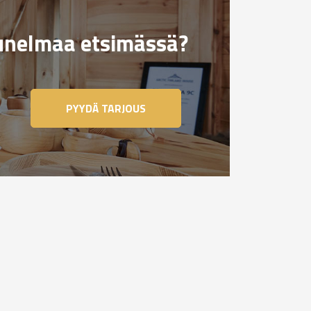
nelmaa etsimässä?
PYYDÄ TARJOUS