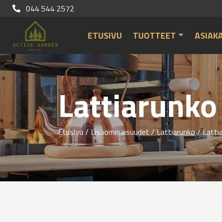
044 544 2572
ETUSIVU
TUOTTEET
ASIAK
Lattiarunko
Etusivu
/
Lisäominaisuudet
/
Lattiarunko
/
Latti