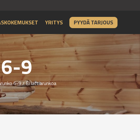
ASKOKEMUKSET
YRITYS
PYYDÄ TARJOUS
 6-9
arunko 6-9
/ Ei lattiarunkoa