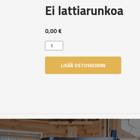
Ei lattiarunkoa
0,00
€
Ei
lattiarunkoa
määrä
LISÄÄ OSTOSKORIIN