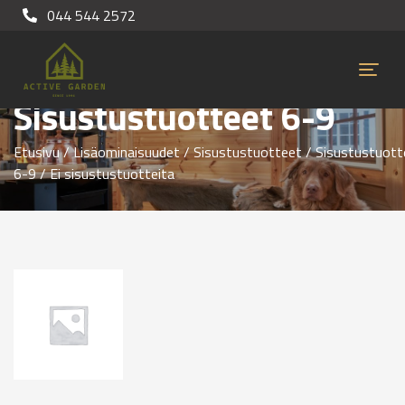
044 544 2572
Sisustustuotteet 6-9
Etusivu
/
Lisäominaisuudet
/
Sisustustuotteet
/
Sisustustuott
6-9
/ Ei sisustustuotteita