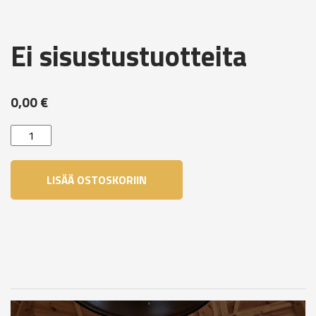
Ei sisustustuotteita
0,00
€
Ei
sisustustuotteita
määrä
LISÄÄ OSTOSKORIIN