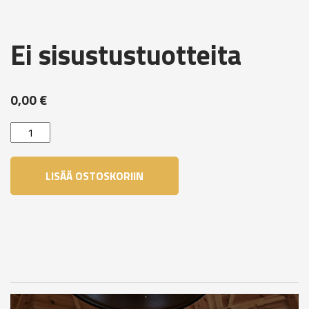
Ei sisustustuotteita
0,00
€
Ei
sisustustuotteita
määrä
LISÄÄ OSTOSKORIIN