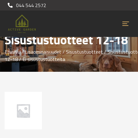
044 544 2572
Sisustustuotteet 12-18
Etusivu
/
Lisäominaisuudet
/
Sisustustuotteet
/
Sisustustuott
12-18
/ Ei sisustustuotteita