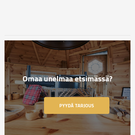
verhot
-
Punainen
määrä
Omaa unelmaa etsimässä?
PYYDÄ TARJOUS