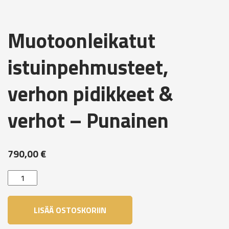
Muotoonleikatut
istuinpehmusteet,
verhon pidikkeet &
verhot – Punainen
790,00
€
Muotoonleikatut
istuinpehmusteet,
verhon
LISÄÄ OSTOSKORIIN
pidikkeet
&