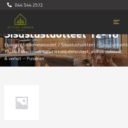
044 544 2572
Sisustustuotteet 12-18
Etusivu
/
Lisäominaisuudet
/
Sisustustuotteet
/
Sisustustuott
12-18
/ Muotoonleikatut istuinpehmusteet, verhon pidikkeet
& verhot – Punainen