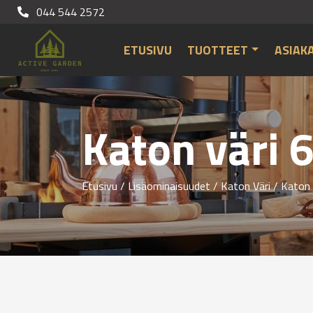
044 544 2572
ETUSIVU
TUOTTEET
ASIAK
Katon väri 
Etusivu
/
Lisäominaisuudet
/
Katon Väri
/
Katon 