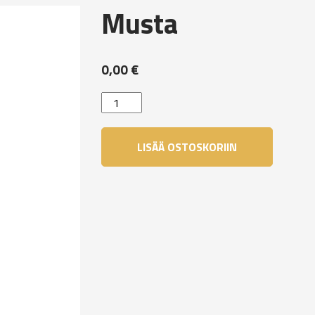
Musta
0,00
€
Musta
määrä
LISÄÄ OSTOSKORIIN