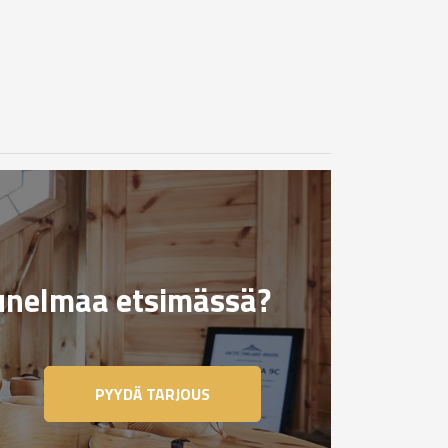
nelmaa etsimässä?
PYYDÄ TARJOUS