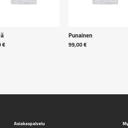
eä
Punainen
0
€
99,00
€
Asiakaspalvelu
My