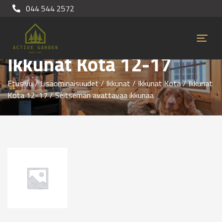
044 544 2572
Ikkunat Kota 12-17
Etusivu
/
Lisäominaisuudet
/
Ikkunat
/
Ikkunat Kota
/
Ikkunat
Kota 12-17
/ Seitsemän avattavaa ikkunaa