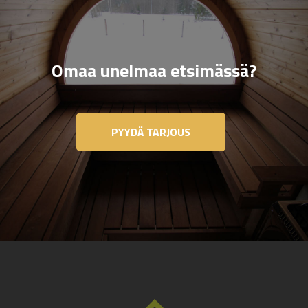
Omaa unelmaa etsimässä?
PYYDÄ TARJOUS