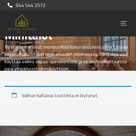
044 544 2572
Minitalot
Minitalomme ovat monipuolisia kokonaisuuksia jotka tarjoaa
kaikki omakotitalon ominaisuudet minikoossa, minitaloa voit
käyttää vaikka vapaa-ajanasuntona ja se on muokattavissa
jopa ympärivuotiseen käyttöön.
Etusivu
/ Minitalot
Valitun kaltaisia tuotteita ei löytynyt.