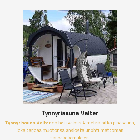
Tynnyrisauna Valter
Tynnyrisauna Valter
on heti valmis 4 metriä pitkä pihasauna,
joka tarjoaa muotonsa ansiosta unohtumattoman
saunakokemuksen.