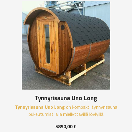
Tynnyrisauna Uno Long
Tynnyrisauna Uno Long
on kompakti tynnyrisauna
pukeutumistilalla miellyttävillä löylyillä
5890,00
€