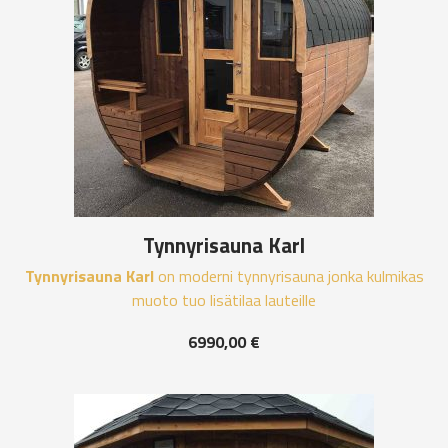
Tynnyrisauna Karl
Tynnyrisauna Karl
on moderni tynnyrisauna jonka kulmikas
muoto tuo lisätilaa lauteille
6990,00
€