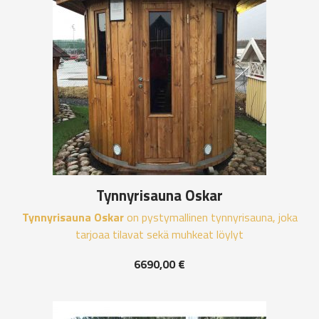
Tynnyrisauna Oskar
Tynnyrisauna Oskar
on pystymallinen tynnyrisauna, joka
tarjoaa tilavat sekä muhkeat löylyt
6690,00
€