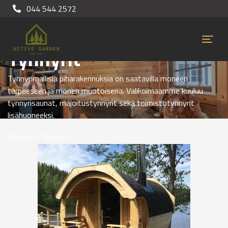
044 544 2572
Tynnyrit
Tynnyrimallisia piharakennuksia on saatavilla moneen
tarpeeseen ja monen muotoisena. Valikoimaamme kuuluu
tynnyrisaunat, majoitustynnyrit sekä toimistotynnyrit
lisähuoneeksi.
Etusivu
/ Tynnyrit