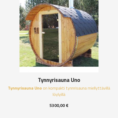
Tynnyrisauna Uno
Tynnyrisauna Uno
on kompakti tynnrisauna miellyttävillä
löylyillä
5300,00
€