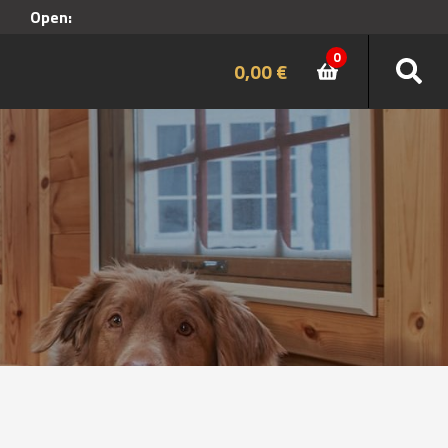
Open:
0
0,00
€